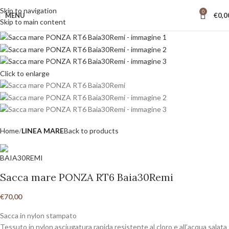
Skip to navigation
0
MENU
€
0,0
Skip to main content
Click to enlarge
Home
LINEA MARE
Back to products
Sacca mare PONZA RT6 Baia30Remi
€
70,00
Sacca in nylon stampato
Tessuto in nylon asciugatura rapida resistente al cloro e all’acqua salata