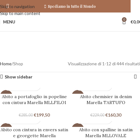
Spediamo in tutto il Mondo
Skip to navigation
Skip to main content
0
MENU
€
0,0
Home
Shop
Visualizzazione di 1-12 di 444 risultati
Show sidebar
Abito a portafoglio in popeline
Abito chemisier in denim
-30%
-30%
con cintura Marella MLLFILO1
Marella TARTUFO
€
199,50
€
160,30
€
285,00
€
229,00
Abito con cintura in envers satin
Abito con spalline in satin
-30%
-30%
e georgette Marella
Marella MLLOVALE