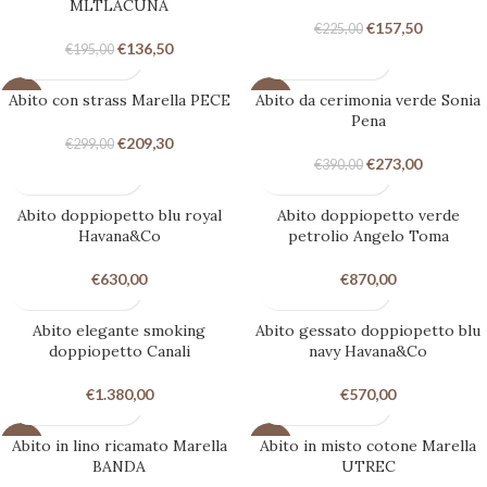
MLTLACUNA
€
157,50
€
225,00
€
136,50
€
195,00
Abito con strass Marella PECE
Abito da cerimonia verde Sonia
-30%
-30%
Pena
€
209,30
€
299,00
€
273,00
€
390,00
Abito doppiopetto blu royal
Abito doppiopetto verde
Havana&Co
petrolio Angelo Toma
€
630,00
€
870,00
Abito elegante smoking
Abito gessato doppiopetto blu
doppiopetto Canali
navy Havana&Co
€
1.380,00
€
570,00
Abito in lino ricamato Marella
Abito in misto cotone Marella
-30%
-30%
BANDA
UTREC