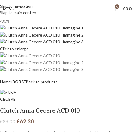
Skip to navigation
0
MENU
€
0,0
Skip to main content
-30%
Click to enlarge
Home
BORSE
Back to products
Clutch Anna Cecere ACD 010
€
62,30
€
89,00