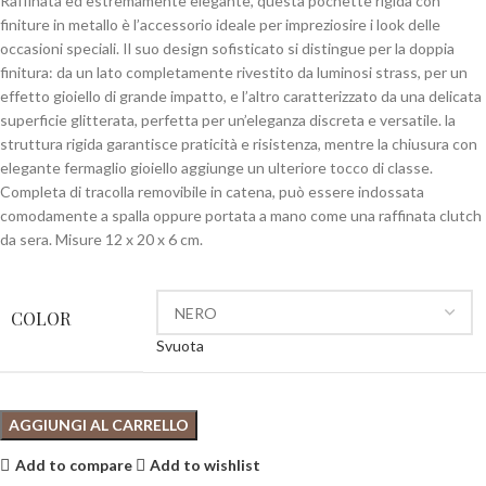
Raffinata ed estremamente elegante, questa pochette rigida con
finiture in metallo è l’accessorio ideale per impreziosire i look delle
occasioni speciali. Il suo design sofisticato si distingue per la doppia
finitura: da un lato completamente rivestito da luminosi strass, per un
effetto gioiello di grande impatto, e l’altro caratterizzato da una delicata
superficie glitterata, perfetta per un’eleganza discreta e versatile. la
struttura rigida garantisce praticità e risistenza, mentre la chiusura con
elegante fermaglio gioiello aggiunge un ulteriore tocco di classe.
Completa di tracolla removibile in catena, può essere indossata
comodamente a spalla oppure portata a mano come una raffinata clutch
da sera. Misure 12 x 20 x 6 cm.
COLOR
Svuota
AGGIUNGI AL CARRELLO
Add to compare
Add to wishlist